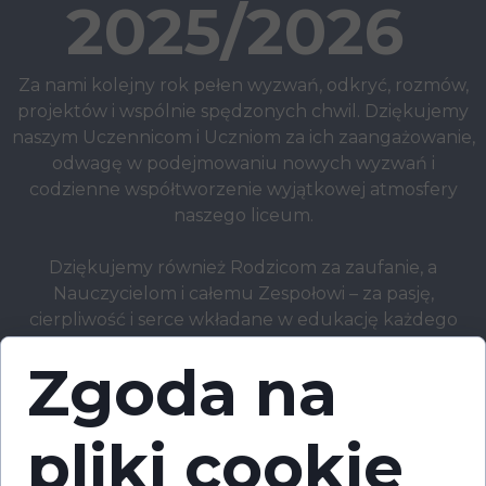
2025/2026
Za nami kolejny rok pełen wyzwań, odkryć, rozmów,
projektów i wspólnie spędzonych chwil. Dziękujemy
naszym Uczennicom i Uczniom za ich zaangażowanie,
odwagę w podejmowaniu nowych wyzwań i
codzienne współtworzenie wyjątkowej atmosfery
naszego liceum.
Dziękujemy również Rodzicom za zaufanie, a
Nauczycielom i całemu Zespołowi – za pasję,
cierpliwość i serce wkładane w edukację każdego
dnia.
Zgoda na
Teraz czas na zasłużony odpoczynek.
Niech
wakacje będą pełne inspirujących podróży, dobrych
spotkań i chwil, które pozwolą nabrać energii przed
pliki cookie
kolejnym rokiem.