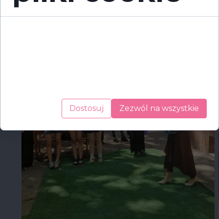
Do zobaczenia we wrześniu!
Cookies to małe pliki danych, które są
przechowywane na Twoim urządzeniu podczas
przeglądania stron internetowych. Używamy ich
do poprawy działania serwisu, personalizacji treści,
oraz analizy ruchu na stronie.
Dostosuj
Zezwól na wszystkie