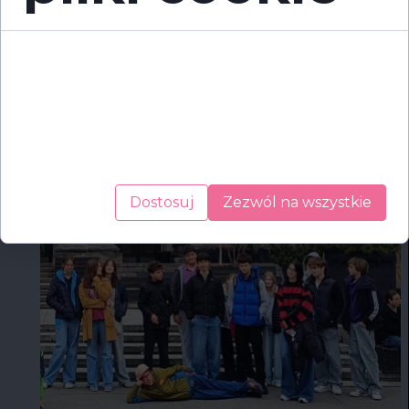
Cookies to małe pliki danych, które są
przechowywane na Twoim urządzeniu podczas
przeglądania stron internetowych. Używamy ich
do poprawy działania serwisu, personalizacji treści,
oraz analizy ruchu na stronie.
Dostosuj
Zezwól na wszystkie