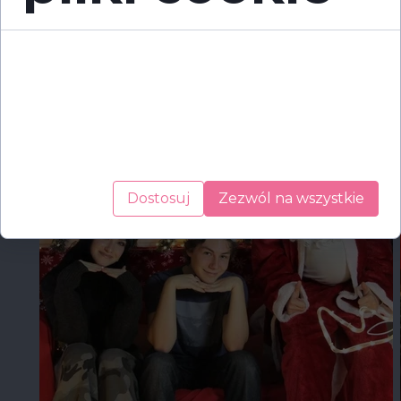
Cookies to małe pliki danych, które są
przechowywane na Twoim urządzeniu podczas
przeglądania stron internetowych. Używamy ich
do poprawy działania serwisu, personalizacji treści,
oraz analizy ruchu na stronie.
Dostosuj
Zezwól na wszystkie