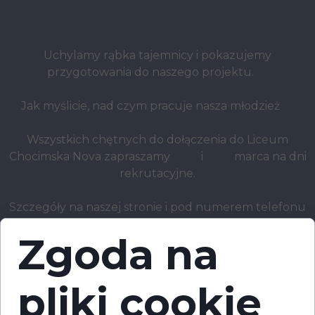
Uchylamy rąbka tajemnicy i pokazujemy
przygotowania do naszego projektu.
Jak myślicie, nad czym pracuje nasza młodzież
Wszystkich chętnych do dołączenia do Liceum
Chocimska Nova zapraszamy
i
marca na dni
rekrutacyjne.
Szczegóły na naszej stronie i pod numerem telefonu
732-770-722
Zgoda na
pliki cookie