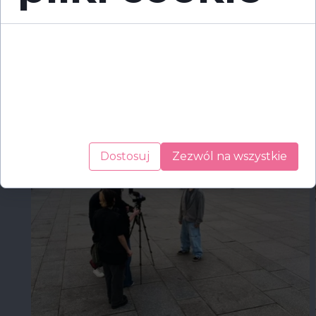
Cookies to małe pliki danych, które są
przechowywane na Twoim urządzeniu podczas
przeglądania stron internetowych. Używamy ich
do poprawy działania serwisu, personalizacji treści,
oraz analizy ruchu na stronie.
Dostosuj
Zezwól na wszystkie