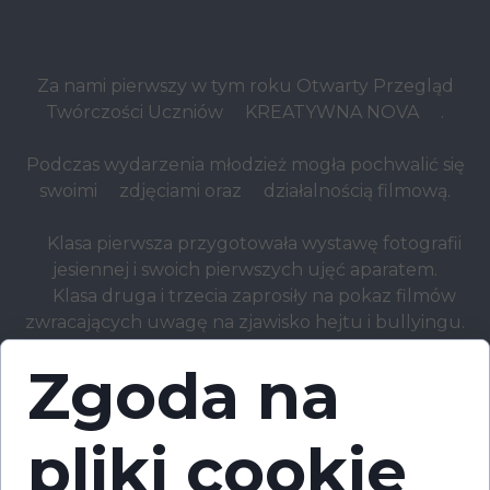
Za nami pierwszy w tym roku Otwarty Przegląd
Twórczości Uczniów
KREATYWNA NOVA
.
Podczas wydarzenia młodzież mogła pochwalić się
swoimi
zdjęciami oraz
działalnością filmową.
Klasa pierwsza przygotowała wystawę fotografii
jesiennej i swoich pierwszych ujęć aparatem.
Klasa druga i trzecia zaprosiły na pokaz filmów
zwracających uwagę na zjawisko hejtu i bullyingu.
Dodatkowo na gości czekały efekty pracy ze
Zgoda na
świąteczną fotobudką oraz wywiad nagrany podczas
Dni Samorozwoju.
pliki cookie
Dziękujemy za udział oraz wsparcie dla naszych
młodych twórców i twórczyń