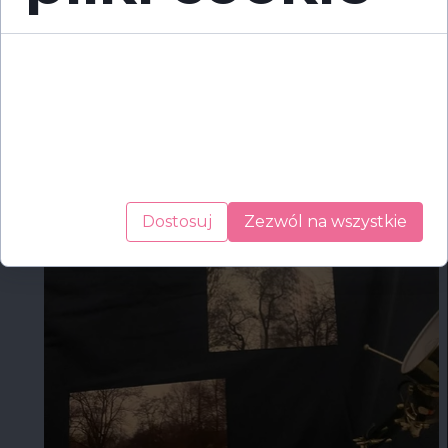
Cookies to małe pliki danych, które są
przechowywane na Twoim urządzeniu podczas
przeglądania stron internetowych. Używamy ich
do poprawy działania serwisu, personalizacji treści,
oraz analizy ruchu na stronie.
Dostosuj
Zezwól na wszystkie